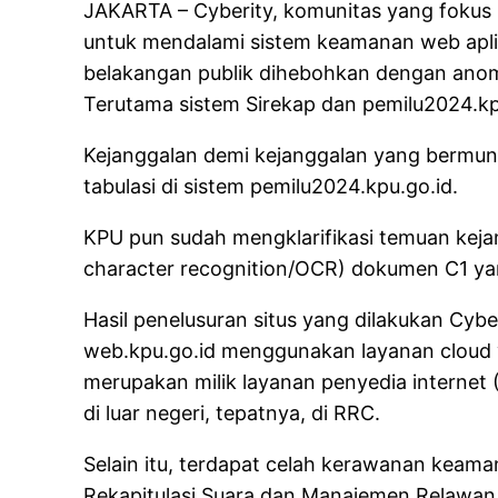
JAKARTA – Cyberity, komunitas yang fokus 
untuk mendalami sistem keamanan web aplika
belakangan publik dihebohkan dengan anoma
Terutama sistem Sirekap dan pemilu2024.kp
Kejanggalan demi kejanggalan yang bermunc
tabulasi di sistem pemilu2024.kpu.go.id.
KPU pun sudah mengklarifikasi temuan keja
character recognition/OCR) dokumen C1 yan
Hasil penelusuran situs yang dilakukan Cybe
web.kpu.go.id menggunakan layanan cloud y
merupakan milik layanan penyedia internet (I
di luar negeri, tepatnya, di RRC.
Selain itu, terdapat celah kerawanan keaman
Rekapitulasi Suara dan Manajemen Relawan te