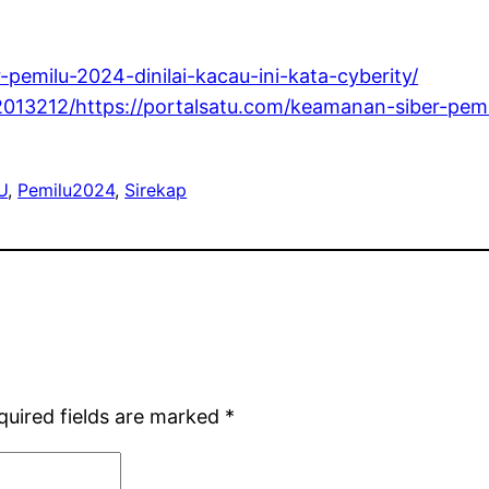
pemilu-2024-dinilai-kacau-ini-kata-cyberity/
13212/https://portalsatu.com/keamanan-siber-pemilu
U
, 
Pemilu2024
, 
Sirekap
quired fields are marked
*