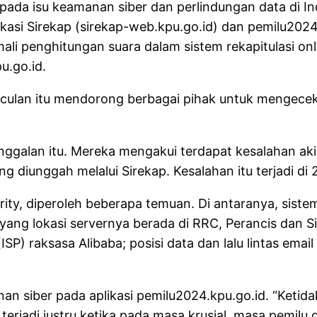
pada isu keamanan siber dan perlindungan data di I
si Sirekap (sirekap-web.kpu.go.id) dan pemilu2024.
li penghitungan suara dalam sistem rekapitulasi on
u.go.id.
ulan itu mendorong berbagai pihak untuk mengecek 
nggalan itu. Mereka mengakui terdapat kesalahan a
g diunggah melalui Sirekap. Kesalahan itu terjadi d
rity, diperoleh beberapa temuan. Di antaranya, sist
ang lokasi servernya berada di RRC, Perancis dan Si
SP) raksasa Alibaba; posisi data dan lalu lintas emai
an siber pada aplikasi pemilu2024.kpu.go.id. “Ketidak
rjadi justru ketika pada masa krusial, masa pemilu 