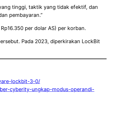
ng tinggi, taktik yang tidak efektif, dan
dan pembayaran.”
 Rp16.350 per dolar AS) per korban.
tersebut. Pada 2023, diperkirakan LockBit
are-lockbit-3-0/
iber-cyberity-ungkap-modus-operandi-