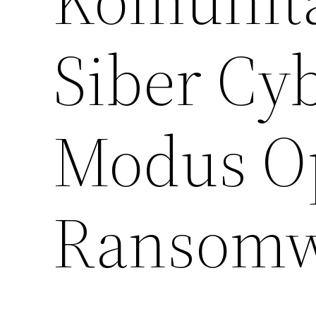
Siber Cy
Modus O
Ransomwa