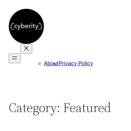
Skip
to
content
About
Privacy Policy
Category:
Featured