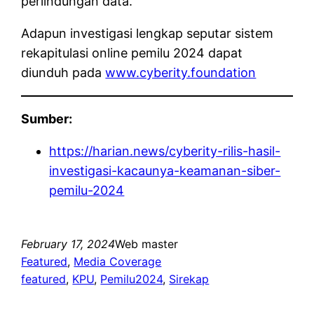
perlindungan data.
Adapun investigasi lengkap seputar sistem
rekapitulasi online pemilu 2024 dapat
diunduh pada
www.cyberity.foundation
Sumber:
https://harian.news/cyberity-rilis-hasil-
investigasi-kacaunya-keamanan-siber-
pemilu-2024
February 17, 2024
Web master
Featured
, 
Media Coverage
featured
, 
KPU
, 
Pemilu2024
, 
Sirekap